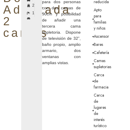
reducida
para dos personas
Adaptada
2
con dos camas de
Apto
1
90cm y posibilidad
para
2
de añadir una
familias
tercera cama
y niños
camas
supletoria. Dispone
Ascensor
de televisión de 32”,
Bares
baño propio, amplio
armario, dos
Cafetería
ventanas con
Camas
amplias vistas.
supletorias
Cerca
de
farmacia
Cerca
de
lugares
de
interés
turístico