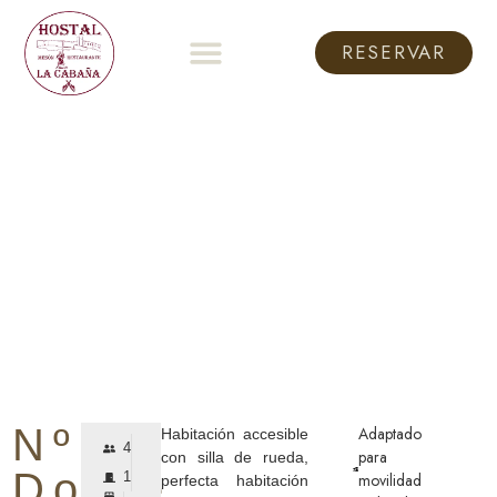
RESERVAR
RESERVAR
Nº2
Adaptado
Habitación accesible
4
para
con silla de rueda,
Doble
1
movilidad
perfecta habitación