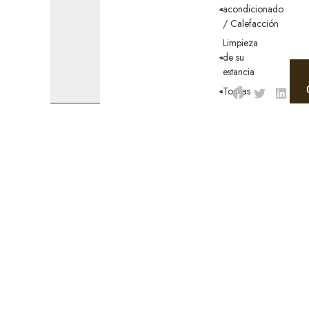
acondicionado
/ Calefacción
Limpieza
de su
estancia
Toallas