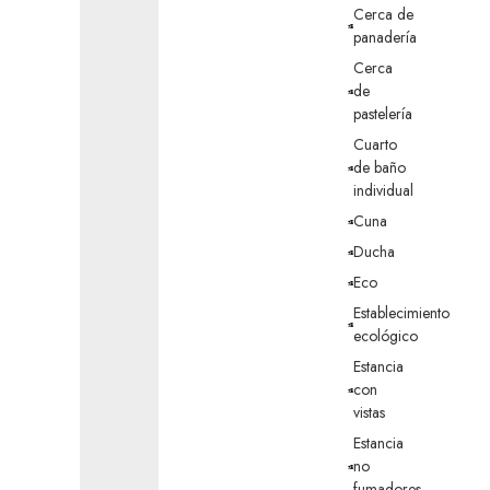
Cerca de
panadería
Cerca
de
pastelería
Cuarto
de baño
individual
Cuna
Ducha
Eco
Establecimiento
ecológico
Estancia
con
vistas
Estancia
no
fumadores